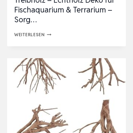
Treibholz – Echtholz Deko für
Fischaquarium & Terrarium –
Sorg…
4ER
WEITERLESEN
SET
NATÜRLICHES
AQUARIUM
TREIBHOLZ
–
ECHTHOLZ
DEKO
FÜR
FISCHAQUARIUM
&
TERRARIUM