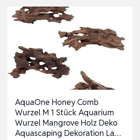
1
STÜCK
AQUARIUM
WURZEL
HOLZ
DEKO
AQUASCAPING
DEKORATION
LANDSCHAFT
MANG…
AquaOne Honey Comb
Wurzel M 1 Stück Aquarium
Wurzel Mangrove Holz Deko
Aquascaping Dekoration La…