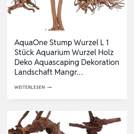
AQUASCAPING
DEKORATION
LANDSCHAFT
MANGR…
AquaOne Stump Wurzel L 1
Stück Aquarium Wurzel Holz
Deko Aquascaping Dekoration
Landschaft Mangr…
AQUAONE
WEITERLESEN
STUMP
WURZEL
L
1
STÜCK