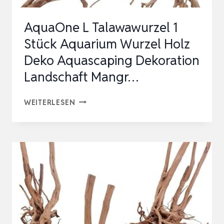
–
AquaOne L Talawawurzel 1
SORG…
Stück Aquarium Wurzel Holz
Deko Aquascaping Dekoration
Landschaft Mangr…
AQUAONE
WEITERLESEN
L
TALAWAWURZEL
1
STÜCK
AQUARIUM
WURZEL
HOLZ
DEKO