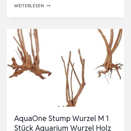
AQUAONE
WEITERLESEN
XL
TALAWAWURZEL
1
STÜCK
AQUARIUM
WURZEL
HOLZ
DEKO
AQUASCAPING
DEKORATION
LANDSCHAFT
MANG…
AquaOne Stump Wurzel M 1
Stück Aquarium Wurzel Holz