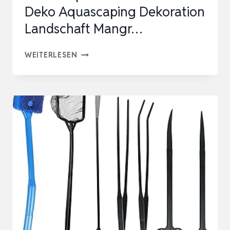
Deko Aquascaping Dekoration
Landschaft Mangr…
AQUAONE
WEITERLESEN
STUMP
WURZEL
M
1
STÜCK
AQUARIUM
WURZEL
HOLZ
DEKO
AQUASCAPING
DEKORATION