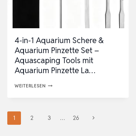
PINZETTE
SPATEL
WERKZEUG
SATZ
4‑in‑1 Aquarium Schere &
FÜR
Aquarium Pinzette Set –
TANK
Aquascaping Tools mit
AQ…
Aquarium Pinzette La…
4‑IN‑1
WEITERLESEN
AQUARIUM
SCHERE
&
Seitennavigation
Nächste
1
2
3
…
26
AQUARIUM
Seite
PINZETTE