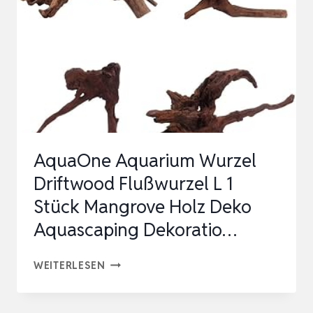
AQUARIUM
WURZEL
HOLZ
DEKO
AQUASCAPING
DEKORATION
LANDSCHAFT
AquaOne Aquarium Wurzel
MANGR…
Driftwood Flußwurzel L 1
Stück Mangrove Holz Deko
Aquascaping Dekoratio…
AQUAONE
WEITERLESEN
AQUARIUM
WURZEL