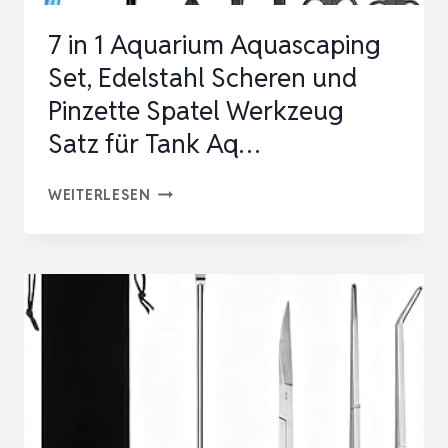
LANDSCHAFT
7 in 1 Aquarium Aquascaping
MANGR…
Set, Edelstahl Scheren und
Pinzette Spatel Werkzeug
Satz für Tank Aq…
7
WEITERLESEN
IN
1
AQUARIUM
AQUASCAPING
SET,
EDELSTAHL
SCHEREN
UND