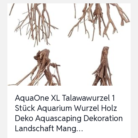
DRIFTWOOD
FLUSSWURZEL L
1
S
TÜCK M
ANGROVE H
OLZ D
EKO A
QUASCAPING D
EKORATIO…
AquaOne XL Talawawurzel 1
Stück Aquarium Wurzel Holz
Deko Aquascaping Dekoration
Landschaft Mang…