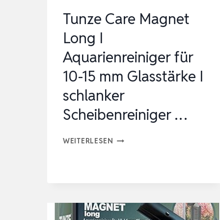
Tunze Care Magnet
Long I
Aquarienreiniger für
10-15 mm Glasstärke I
schlanker
Scheibenreiniger …
TUNZE
WEITERLESEN
CARE
MAGNET
LONG
I
AQUARIENREINIGER