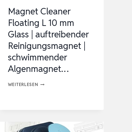
Magnet Cleaner
Floating L 10 mm
Glass | auftreibender
Reinigungsmagnet |
schwimmender
Algenmagnet…
MAGNET
WEITERLESEN
CLEANER
FLOATING
L
10
MM