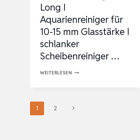
Long I
…
Aquarienreiniger für
10-15 mm Glasstärke I
schlanker
Scheibenreiniger …
TUNZE
WEITERLESEN
CARE
MAGNET
LONG
Seitennavigation
Nächste
1
2
I
AQUARIENREINIGER
Seite
FÜR
10-