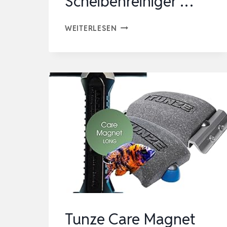
Scheibenreiniger …
TUNZE
WEITERLESEN
CARE
MAGNET
LONG
I
AQUARIENREINIGER
FÜR
10-
15
MM
GLASSTÄRKE
I
SCHLANKER
Tunze Care Magnet
SCHEIBENREINIGER