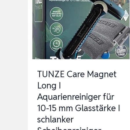
FÜR
10-
15
MM
GLASSTÄRKE
I
SCHLANKER
SCHEIBENREINIGER
TUNZE Care Magnet
…
Long I
Aquarienreiniger für
10-15 mm Glasstärke I
schlanker