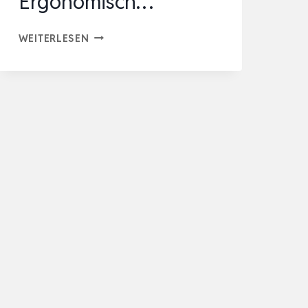
Ergonomisch…
FISHKEEPER
WEITERLESEN
2-
IN-
1
AQUARIUM
MAGNET
SCHEIBENREINIGER,
AQUARIUM
REINIGUNG
MAGNETBÜRSTE,
ERGONOMISCH…