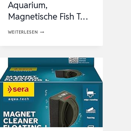
Aquarium,
Magnetische Fish T…
HYGGER
WEITERLESEN
AQUARIUM
SCHEIBENREINIGER
MAGNET
ALGEN
REINIGUNG
GLASREINIGER
AQUARIUM,
MAGNETISCHE
FISH
T…