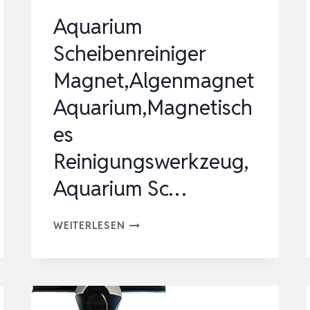
Aquarium
Scheibenreiniger
Magnet,Algenmagnet
Aquarium,Magnetisch
es
Reinigungswerkzeug,
Aquarium Sc…
AQUARIUM
WEITERLESEN
SCHEIBENREINIGER
MAGNET,ALGENMAGNET
AQUARIUM,MAGNETISCHES
REINIGUNGSWERKZEUG,AQUARIUM