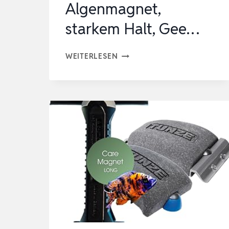
Algenmagnet,
starkem Halt, Gee…
1
WEITERLESEN
STÜCK
STARKER
MAGNETISCHER
AQUARIUM
SCHEIBENREINIGER
|
AQUARIUM
ALGENMAGNET,
STARKEM
HALT,
GEE…