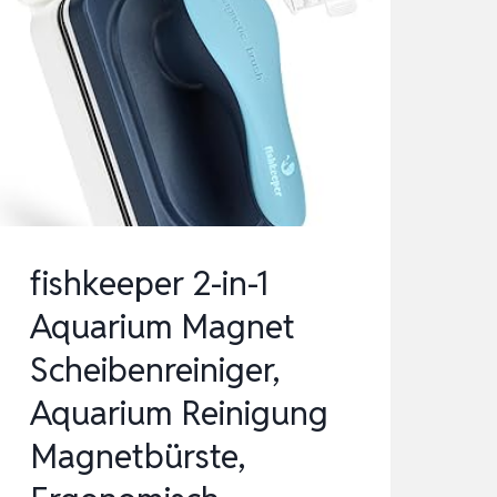
GLASS
|
AUFTREIBENDER
REINIGUNGSMAGNET
|
SCHWIMMENDER
ALGENMAGNET…
fishkeeper 2-in-1
Aquarium Magnet
Scheibenreiniger,
Aquarium Reinigung
Magnetbürste,