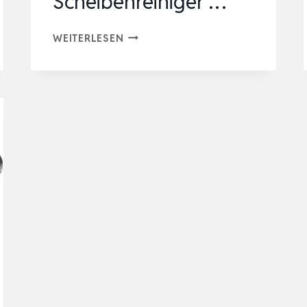
Scheibenreiniger …
TUNZE
WEITERLESEN
CARE
MAGNET
LONG
I
AQUARIENREINIGER
FÜR
10-
15
MM
GLASSTÄRKE
I
SCHLANKER
SCHEIBENREINIGER