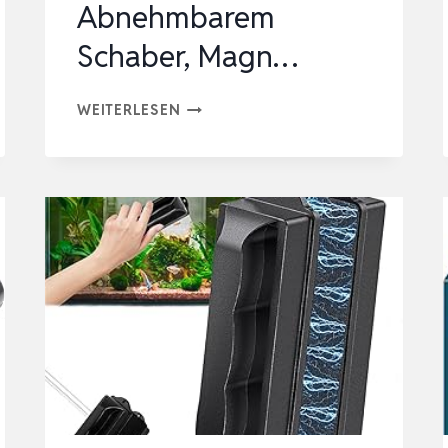
Abnehmbarem
Schaber, Magn…
AQUARIUM
WEITERLESEN
SCHEIBENREINIGER
MAGNET,
STARKER
SCHEIBENREINIGER
AQUARIUM
MIT
ABNEHMBAREM
SCHABER,
MAGN…