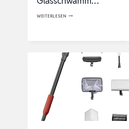
Glasschwamm…
BOXTECH
WEITERLESEN
AQUARIUM
REINIGUNGSWERKZEUGE,
FISH
TANK
REINIGER
SET
6
IN
1
MIT
ALGENSCHABER,
GLASSCHWAMM…