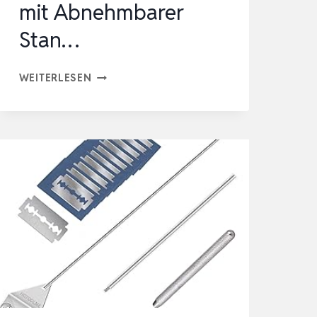
mit Abnehmbarer
Stan…
FLINTRONIC
WEITERLESEN
ALGENSCHABER,
AQUARIUMSCHABER,
62CM
AQUARIEN
REINIGUNG
WERKZEUG
|
MIT
ABNEHMBARER
STAN…