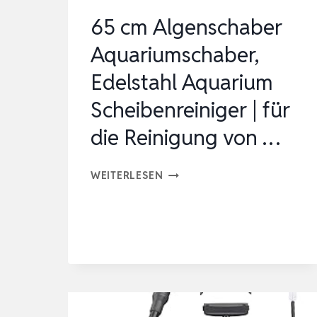
65 cm Algenschaber
Aquariumschaber,
Edelstahl Aquarium
Scheibenreiniger | für
die Reinigung von …
65
WEITERLESEN
CM
ALGENSCHABER
AQUARIUMSCHABER,
EDELSTAHL
AQUARIUM
SCHEIBENREINIGER