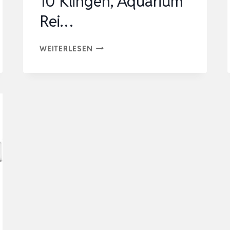
10 Klingen, Aquarium
Rei…
QWORK®
WEITERLESEN
75
CM/29.5″
EDELSTAHL
ALGENSCHABER
AQUARIUM
SCHEIBENREINIGER
MIT
10
KLINGEN,
AQUARIUM
REI…