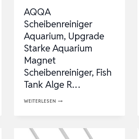
AQQA
Scheibenreiniger
Aquarium, Upgrade
Starke Aquarium
Magnet
Scheibenreiniger, Fish
Tank Alge R…
AQQA
WEITERLESEN
SCHEIBENREINIGER
AQUARIUM,
UPGRADE
STARKE