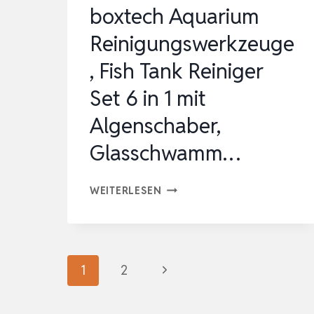
boxtech Aquarium
Reinigungswerkzeuge
, Fish Tank Reiniger
Set 6 in 1 mit
Algenschaber,
Glasschwamm…
BOXTECH
WEITERLESEN
AQUARIUM
REINIGUNGSWERKZEUGE,
FISH
Seitennavigation
Nächste
1
2
TANK
REINIGER
Seite