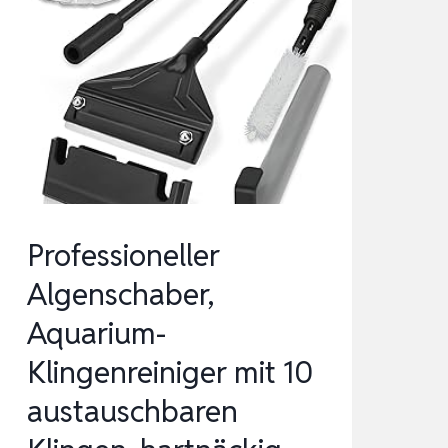
AQUARIUM
SCHEIBENREINIGER
FÜR
DIE
REINIGU…
Professioneller
Algenschaber,
Aquarium-
Klingenreiniger mit 10
austauschbaren