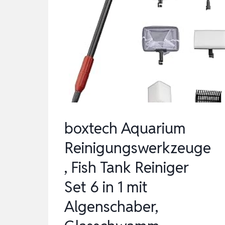
|
FÜR
DIE
REINIGUNG
VON
…
boxtech Aquarium
Reinigungswerkzeuge
, Fish Tank Reiniger
Set 6 in 1 mit
Algenschaber,