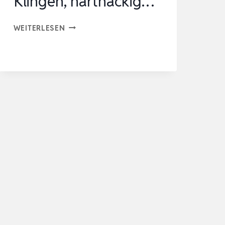
Klingen, hartnäckig…
PROFESSIONELLER
WEITERLESEN
ALGENSCHABER,
AQUARIUM-
KLINGENREINIGER
MIT
10
AUSTAUSCHBAREN
KLINGEN,
HARTNÄCKIG…