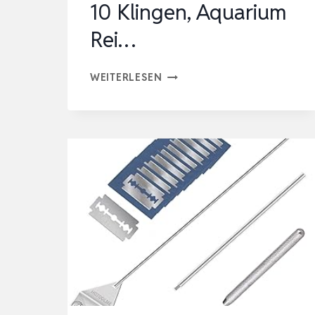
10 Klingen, Aquarium
Rei…
QWORK®
WEITERLESEN
75
CM/29.5″
EDELSTAHL
ALGENSCHABER
AQUARIUM
SCHEIBENREINIGER
MIT
10
KLINGEN,
AQUARIUM
REI…