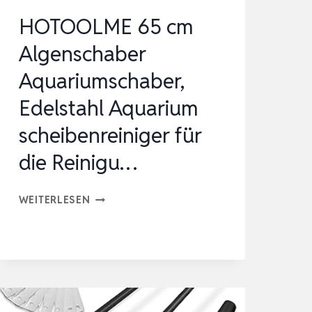
HOTOOLME 65 cm
Algenschaber
Aquariumschaber,
Edelstahl Aquarium
scheibenreiniger für
die Reinigu…
HOTOOLME
WEITERLESEN
65
CM
ALGENSCHABER
AQUARIUMSCHABER,
EDELSTAHL