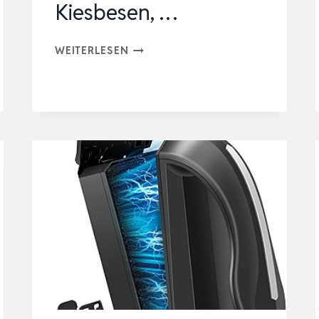
Kiesbesen, …
BOXTECH
WEITERLESEN
AQUARIUM
REINIGUNGSWERKZEUGE
6
IN
1
REINIGER
SET
|
ALGENSCHABER,
GLASSCHWAMM,
KIESBESEN,
…