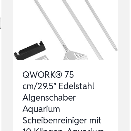
AQUARIUM
MAGNET
SCHEIBENREINIGER,
FISH
TANK
ALGE
R…
QWORK® 75
cm/29.5″ Edelstahl
Algenschaber
Aquarium
Scheibenreiniger mit