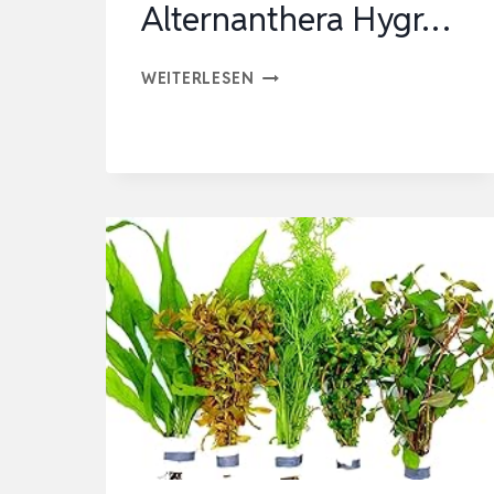
Alternanthera Hygr…
AQUAONE
WEITERLESEN
AQUARIUM
PFLANZEN
I
3X
WASSERPFLANZEN
I
HINTERGRUND
AQUARIENPFLANZEN
I
ALTERNANTHERA
HYGR…