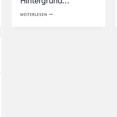
Hintergrund…
AQUAONE
WEITERLESEN
AQUARIUM
PFLANZEN
I
MUTTERPFLANZE
HYGROPHILA
‚SIAMENSIS‘
XL
I
AQUARIENPFLANZE
HINTERGRUND…