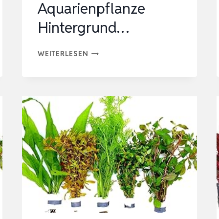
Aquarienpflanze
Hintergrund…
AQUAONE
WEITERLESEN
AQUARIUM
PFLANZEN
I
MUTTERPFLANZE
HYGROPHILA
‚SIAMENSIS‘
XL
I
AQUARIENPFLANZE
HINTERGRUND…