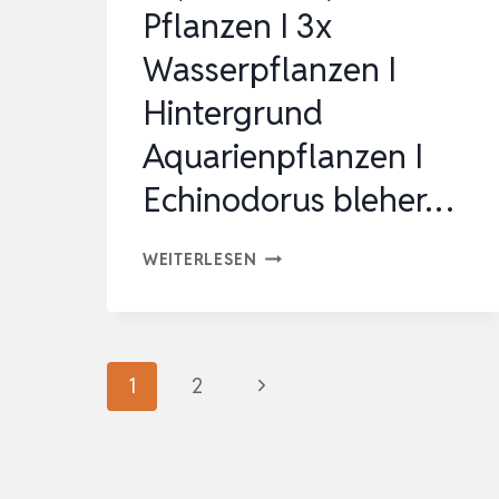
Pflanzen I 3x
Wasserpflanzen I
Hintergrund
Aquarienpflanzen I
Echinodorus bleher…
AQUAONE
WEITERLESEN
AQUARIUM
PFLANZEN
I
Seitennavigation
Nächste
1
2
3X
WASSERPFLANZEN
Seite
I
HINTERGRUND