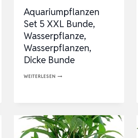
Aquariumpflanzen
Set 5 XXL Bunde,
Wasserpflanze,
Wasserpflanzen,
Dicke Bunde
AQUARIUMPFLANZEN
WEITERLESEN
SET
5
XXL
BUNDE,
WASSERPFLANZE,
WASSERPFLANZEN,