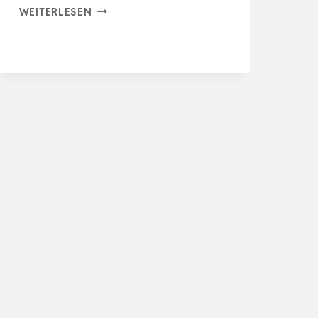
AQUAONE
WEITERLESEN
AQUARIUM
PFLANZEN
I
3X
WASSERPFLANZEN
I
HINTERGRUND
AQUARIENPFLANZEN
I
ALTERNANTHERA
HYGR…