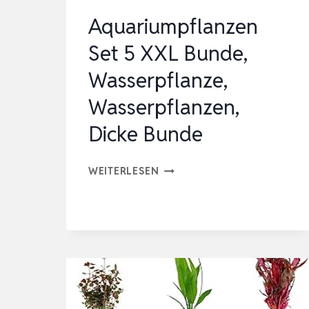
Aquariumpflanzen
Set 5 XXL Bunde,
Wasserpflanze,
Wasserpflanzen,
Dicke Bunde
AQUARIUMPFLANZEN
WEITERLESEN
SET
5
XXL
BUNDE,
WASSERPFLANZE,
WASSERPFLANZEN,