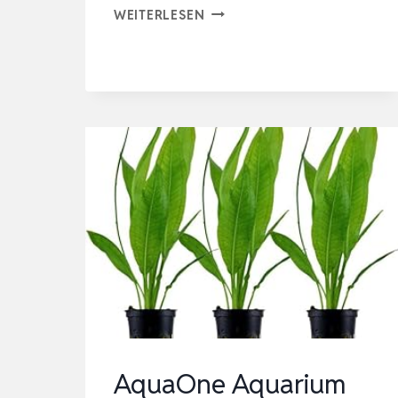
TROPICA
WEITERLESEN
HINTERGRUND
SET
MIT
6
TOPF
PFLANZEN
AQUARIUMPFLANZENSET
NR.24
WASSERPFLANZEN
AQUARIUM
AQU…
AquaOne Aquarium