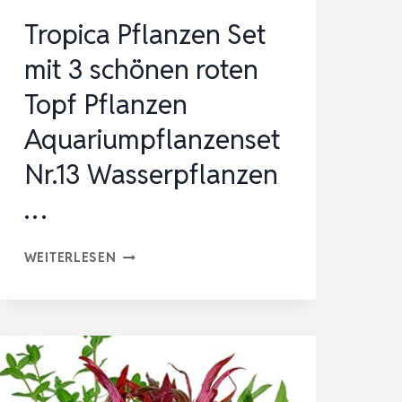
0 …
Tropica Pflanzen Set
mit 3 schönen roten
Topf Pflanzen
Aquariumpflanzenset
Nr.13 Wasserpflanzen
…
TROPICA
WEITERLESEN
PFLANZEN
SET
MIT
3
SCHÖNEN