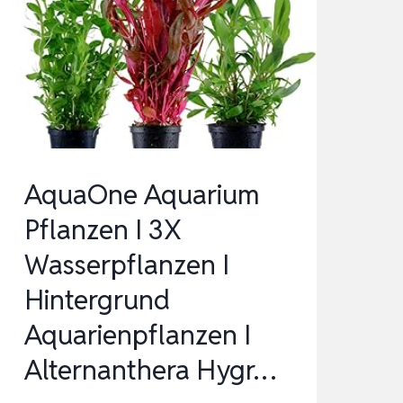
ROTEN
TOPF
PFLANZEN
AQUARIUMPFLANZENSET
NR.13
WASSERPFLANZEN
…
AquaOne Aquarium
Pflanzen I 3X
Wasserpflanzen I
Hintergrund
Aquarienpflanzen I
Alternanthera Hygr…