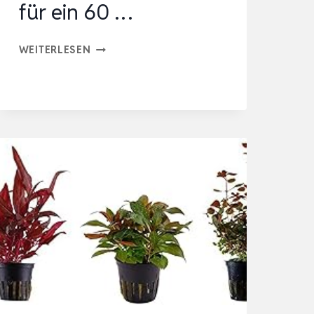
für ein 60 …
6
WEITERLESEN
BUNDE
MIT
SCHÖNEN
KRÄFTIGEN
AQUARIUMPFLANZEN
–
GROSSES B
UNTES P
FLANZEN S
ORTIMENT F
ÜR E
IN 6