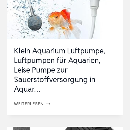
RÜCKSCHLAGVENTIL,
SEHR
LEISE
<33…
Klein Aquarium Luftpumpe,
Luftpumpen für Aquarien,
Leise Pumpe zur
Sauerstoffversorgung in
Aquar…
KLEIN
WEITERLESEN
AQUARIUM
LUFTPUMPE,
LUFTPUMPEN