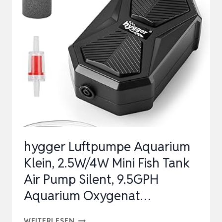
FÜR
AQUARIEN,
LEISE
PUMPE
ZUR
SAUERSTOFFVERSORGUNG
IN
AQUAR…
hygger Luftpumpe Aquarium
Klein, 2.5W/4W Mini Fish Tank
Air Pump Silent, 9.5GPH
Aquarium Oxygenat…
HYGGER
WEITERLESEN