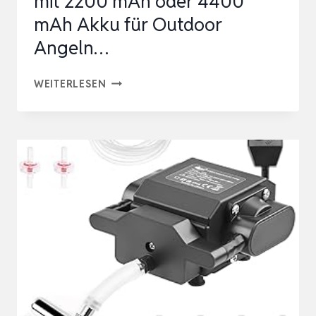
mit 2200 mAh oder 4400
mAh Akku für Outdoor
Angeln…
LUFTPUMPE
WEITERLESEN
AQUARIUM,
SAUERSTOFFPUMPE
AUFLADBAR
MIT
2200
MAH
ODER
4400
MAH
AKKU
FÜR