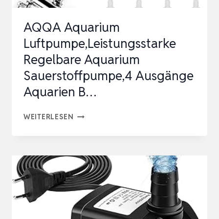
OUTDOOR
AQQA Aquarium
ANGELN…
Luftpumpe,Leistungsstarke
Regelbare Aquarium
Sauerstoffpumpe,4 Ausgänge
Aquarien B…
AQQA
WEITERLESEN
AQUARIUM
LUFTPUMPE,LEISTUNGSSTARKE
REGELBARE
AQUARIUM
SAUERSTOFFPUMPE,4
AUSGÄNGE
AQUARIEN