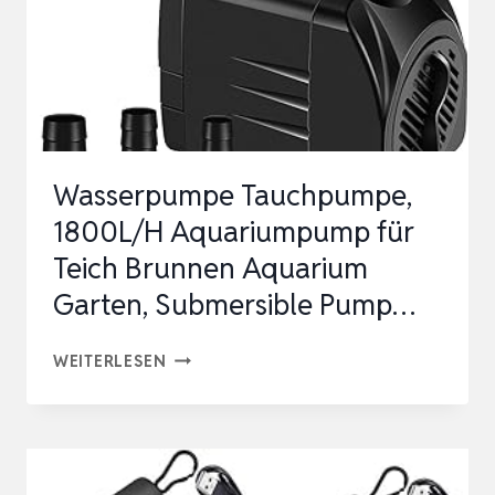
B…
Wasserpumpe Tauchpumpe,
1800L/H Aquariumpump für
Teich Brunnen Aquarium
Garten, Submersible Pump…
WASSERPUMPE
WEITERLESEN
TAUCHPUMPE,
1800L/H
AQUARIUMPUMP
FÜR