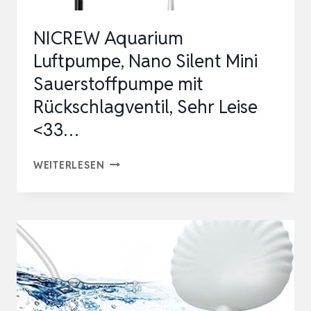
SAUERSTOFFBELÜ…
NICREW Aquarium
Luftpumpe, Nano Silent Mini
Sauerstoffpumpe mit
Rückschlagventil, Sehr Leise
<33…
NICREW
WEITERLESEN
AQUARIUM
LUFTPUMPE,
NANO
SILENT
MINI
SAUERSTOFFPUMPE
MIT