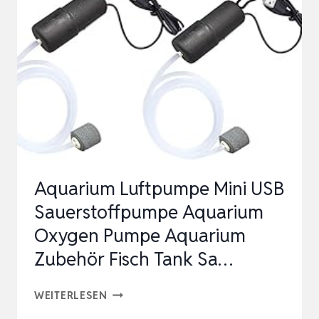
TEICH
BRUNNEN
AQUARIUM
GARTEN,
SUBMERSIBLE
PUMP…
Aquarium Luftpumpe Mini USB
Sauerstoffpumpe Aquarium
Oxygen Pumpe Aquarium
Zubehör Fisch Tank Sa…
AQUARIUM
WEITERLESEN
LUFTPUMPE