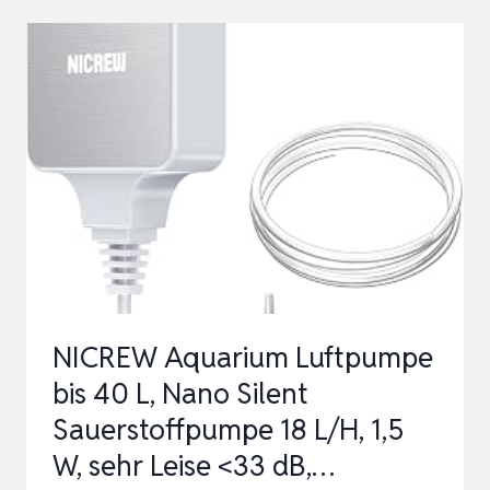
SAUERSTOFFPUMPE
|
LEISE
OXYGEN
PUMP
ENERGIE
SPAREN
SAUERSTOFF
BUBBLE,
…
NICREW Aquarium Luftpumpe
bis 40 L, Nano Silent
Sauerstoffpumpe 18 L/H, 1,5
W, sehr Leise <33 dB,…