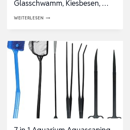
Glasschwamm, Kiesbesen, …
BOXTECH
WEITERLESEN
AQUARIUM
REINIGUNGSWERKZEUGE
6
IN
1
REINIGER
SET
|
ALGENSCHABER,
GLASSCHWAMM,
KIESBESEN,
…