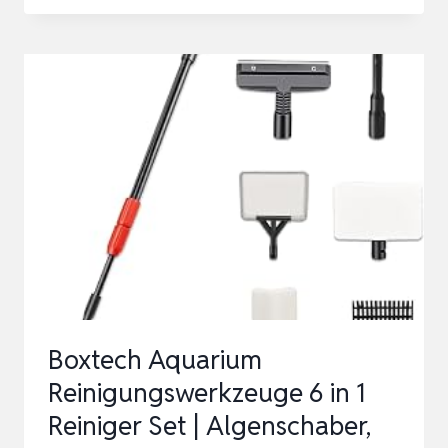
IN-
1
AQUARIUM-
REINIGUNGSWERKZEUG-
SET,
FISCHNETZ,
KIESRECHEN,
PFLANZENGABEL,
SCHABER,
SCHWAMM
UN…
Boxtech Aquarium
Reinigungswerkzeuge 6 in 1
Reiniger Set | Algenschaber,