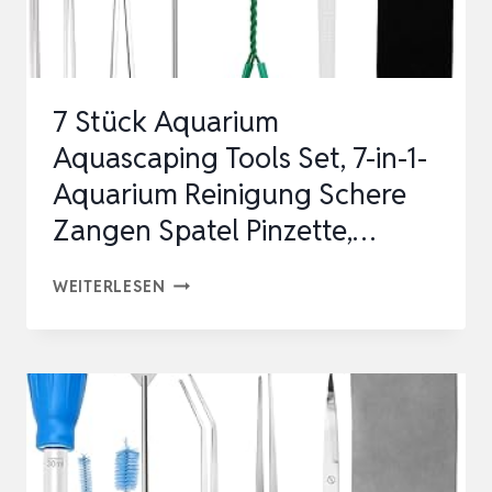
WERKZEUG
AUS
ED…
7 Stück Aquarium
Aquascaping Tools Set, 7-in-1-
Aquarium Reinigung Schere
Zangen Spatel Pinzette,…
7
WEITERLESEN
STÜCK
AQUARIUM
AQUASCAPING
TOOLS
SET,
7-