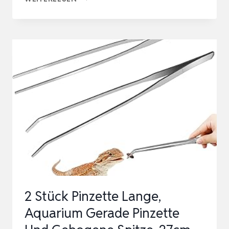
AQUASCAPING
SET
EDELSTAHL
PINZETTE
UND
SCHEREN
SPATEL
WERKZEUG
SATZ
FÜR
AQUARIEN
PFLANZ…
2 Stück Pinzette Lange,
Aquarium Gerade Pinzette