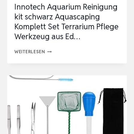
Innotech Aquarium Reinigung
F…
kit schwarz Aquascaping
Komplett Set Terrarium Pflege
Werkzeug aus Ed…
INNOTECH
WEITERLESEN
AQUARIUM
REINIGUNG
KIT
SCHWARZ
AQUASCAPING
KOMPLETT
SET
TERRARIUM
PFLEGE