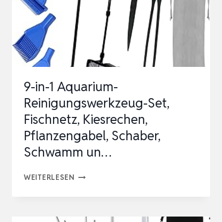
TERRARIUM
PFLEGE
WERKZEUG
AUS
ED…
9-in-1 Aquarium-
Reinigungswerkzeug-Set,
Fischnetz, Kiesrechen,
Pflanzengabel, Schaber,
Schwamm un…
9-
WEITERLESEN
IN-
1
AQUARIUM-