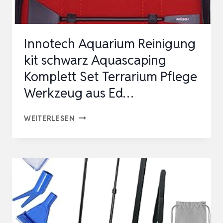
WERKZEUG
SATZ
Innotech Aquarium Reinigung
FÜR
kit schwarz Aquascaping
TANK
Komplett Set Terrarium Pflege
AQ…
Werkzeug aus Ed…
INNOTECH
WEITERLESEN
AQUARIUM
REINIGUNG
KIT
SCHWARZ
AQUASCAPING
KOMPLETT
SET