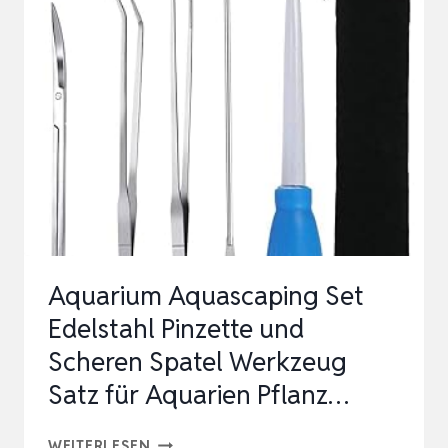
REINIGUNGSWERKZEUG-
SET,
FISCHNETZ,
KIESRECHEN,
PFLANZENGABEL,
SCHABER,
SCHWAMM
UN…
Aquarium Aquascaping Set
Edelstahl Pinzette und
Scheren Spatel Werkzeug
Satz für Aquarien Pflanz…
AQUARIUM
WEITERLESEN