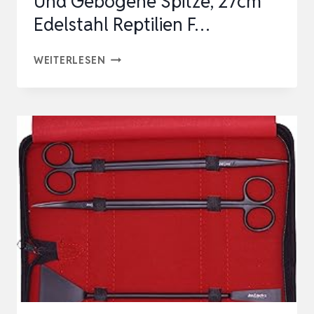
Und Gebogene Spitze, 27cm
Edelstahl Reptilien F…
2
WEITERLESEN
STÜCK
PINZETTE
LANGE,
AQUARIUM
GERADE
PINZETTE
UND
GEBOGENE
SPITZE,
27CM
EDELSTAHL
REPTILIEN