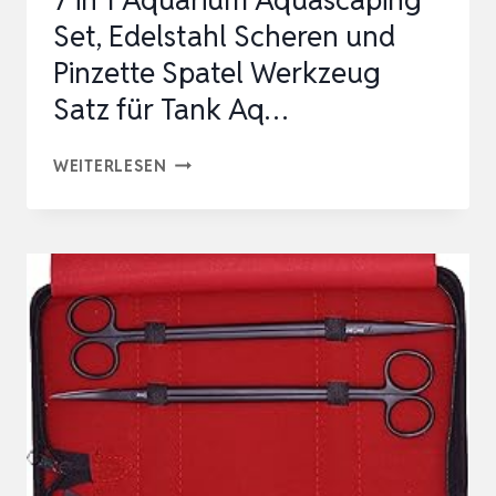
7 in 1 Aquarium Aquascaping
Set, Edelstahl Scheren und
Pinzette Spatel Werkzeug
Satz für Tank Aq…
7
WEITERLESEN
IN
1
AQUARIUM
AQUASCAPING
SET,
EDELSTAHL
SCHEREN
UND
PINZETTE
SPATEL