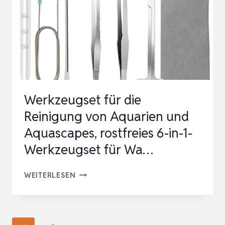
IN-
1-
AQUARIUM
REINIGUNG
SCHERE
ZANGEN
Werkzeugset für die
SPATEL
Reinigung von Aquarien und
PINZETTE,
Aquascapes, rostfreies 6-in-1-
…
Werkzeugset für Wa…
WERKZEUGSET
WEITERLESEN
FÜR
DIE
REINIGUNG
Seitennavigation