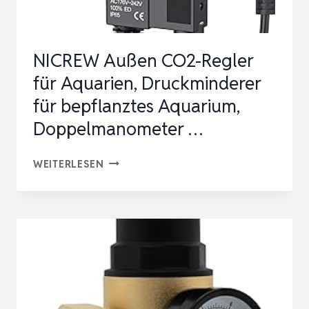
UND
UNIVERSELL
NICREW Außen CO2-Regler
–
für Aquarien, Druckminderer
INKL.
für bepflanztes Aquarium,
EDEL…
Doppelmanometer …
NICREW
WEITERLESEN
AUSSEN C
O2-R
EGLER F
ÜR A
QUARIEN, D
RUCKMINDERER F
ÜR B