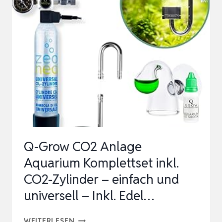
ZOLL
DN
20,
WASSERDRUCKREGLER
MIT
MANOMETER
UND
FILTER,
WIEDERVE…
Q-Grow CO2 Anlage
Aquarium Komplettset inkl.
CO2-Zylinder – einfach und
universell – Inkl. Edel…
Q-
WEITERLESEN