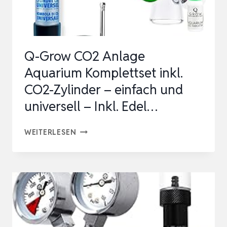
OPPELMANOMETER …
Q-Grow CO2 Anlage
Aquarium Komplettset inkl.
CO2-Zylinder – einfach und
universell – Inkl. Edel…
Q-
WEITERLESEN
GROW
CO2
ANLAGE
AQUARIUM
KOMPLETTSET
INKL.