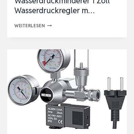
Wasserdruckminderer 1 Zoll
Wasserdruckregler m…
DRUCKMINDERER
WEITERLESEN
WASSER
MIT
MANOMETER
UND
MESSGERÄT,
WASSERDRUCKMINDERER
1
ZOLL
WASSERDRUCKREGLER
M…