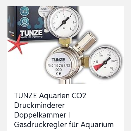
AQUARIUM
CO2
REGLER
DC-
MAGNET
MIT
GROSSEM D
UAL-G
AUGE-D
ISPLAY S
TUNZE Aquarien CO2
OWIE B
Druckminderer
LASEN…
Doppelkammer I
Gasdruckregler für Aquarium