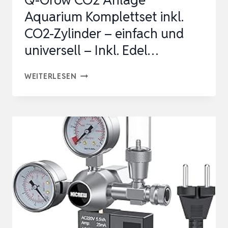
Q-Grow CO2 Anlage
F…
Aquarium Komplettset inkl.
CO2-Zylinder – einfach und
universell – Inkl. Edel…
Q-
WEITERLESEN
GROW
CO2
ANLAGE
AQUARIUM
KOMPLETTSET
INKL.
CO2-
ZYLINDER
–
EINFACH