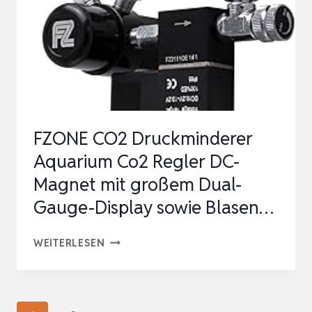
CO2-
ZYLINDER
–
EINFACH
UND
UNIVERSELL
FZONE CO2 Druckminderer
–
Aquarium Co2 Regler DC-
INKL.
Magnet mit großem Dual-
EDEL…
Gauge-Display sowie Blasen…
FZONE
WEITERLESEN
CO2
DRUCKMINDERER
AQUARIUM
Seitennavigation