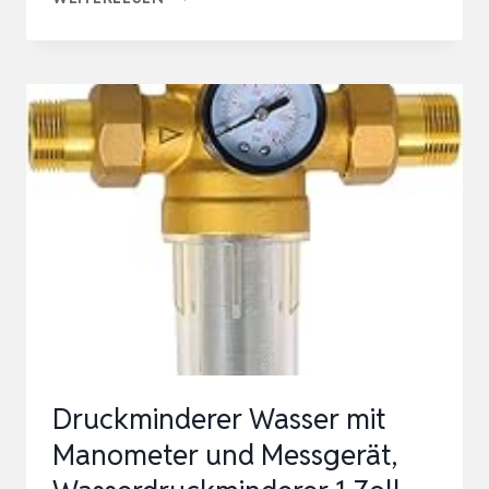
GROW
CO2
ANLAGE
AQUARIUM
KOMPLETTSET
INKL.
CO2-
ZYLINDER
–
EINFACH
UND
UNIVERSELL
Druckminderer Wasser mit
–
Manometer und Messgerät,
INKL.
EDEL…