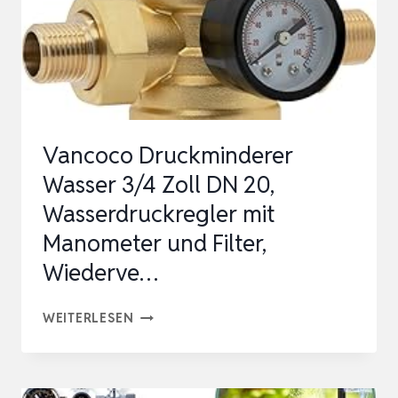
EPFLANZTES A
QUARIUM, D
OPPELMANOMETER …
Vancoco Druckminderer
Wasser 3/4 Zoll DN 20,
Wasserdruckregler mit
Manometer und Filter,
Wiederve…
VANCOCO
WEITERLESEN
DRUCKMINDERER
WASSER
3/4