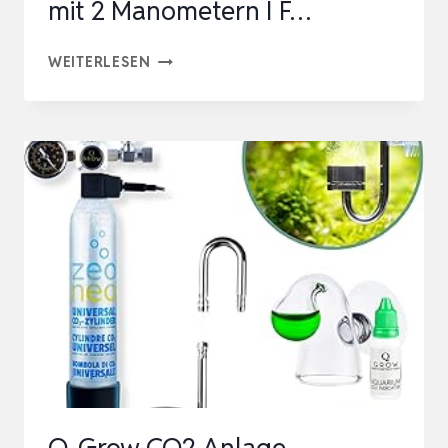
mit 2 Manometern I F…
TUNZE
WEITERLESEN
AQUARIEN
CO2
DRUCKMINDERER
DOPPELKAMMER
I
GASDRUCKREGLER
FÜR
AQUARIUM
MIT
2
MANOMETERN
I