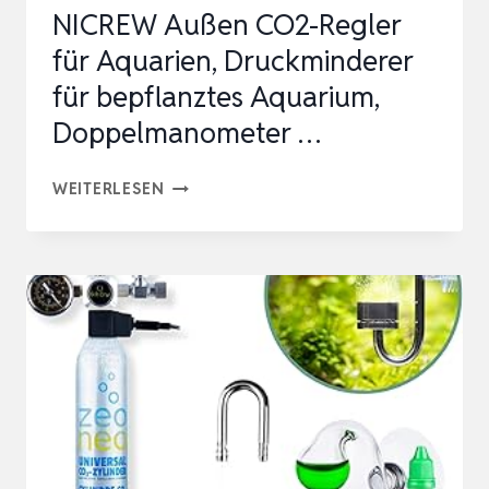
NICREW Außen CO2-Regler
für Aquarien, Druckminderer
für bepflanztes Aquarium,
Doppelmanometer …
NICREW
WEITERLESEN
AUSSEN C
O2-R
EGLER F
ÜR A
QUARIEN, D
RUCKMINDERER F
ÜR B
EPFLANZTES A
QUARIUM, D