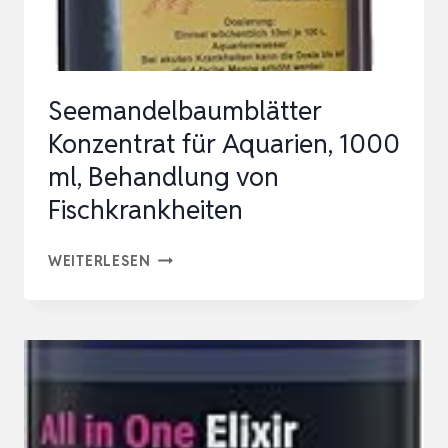
|
VORBEUGUNG
GEGEN
Seemandelbaumblätter
KRAN…
Konzentrat für Aquarien, 1000
ml, Behandlung von
Fischkrankheiten
SEEMANDELBAUMBLÄTTER
WEITERLESEN
KONZENTRAT
FÜR
AQUARIEN,
1000
ML,
BEHANDLUNG