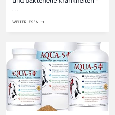
und bakterielle Krankheiten -
…
ESHA
WEITERLESEN
2000
–
BREITBANDHEILMITTEL
GEGEN
VERPILZUNGEN,
FLOSSENFÄULE
UND
BAKTERIELLE
KRANKHEITEN
-
…