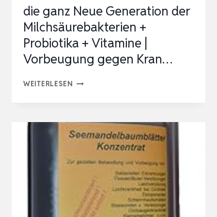
die ganz Neue Generation der
Milchsäurebakterien +
Probiotika + Vitamine |
Vorbeugung gegen Kran…
DIE
WEITERLESEN
GANZ
NEUE
GENERATION
DER
MILCHSÄUREBAKTERIEN
+
PROBIOTIKA
+
VITAMINE