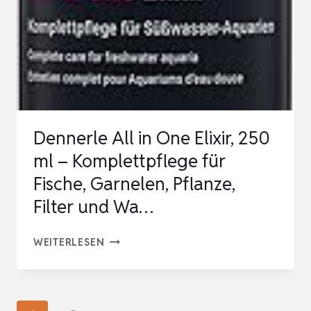
VON
FISCHKRANKHEITEN
Dennerle All in One Elixir, 250
ml – Komplettpflege für
Fische, Garnelen, Pflanze,
Filter und Wa…
DENNERLE
WEITERLESEN
ALL
IN
ONE
Seitennavigation