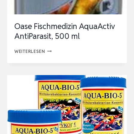
EFFEKTIV
DA…
Oase Fischmedizin AquaActiv
AntiParasit, 500 ml
OASE
WEITERLESEN
FISCHMEDIZIN
AQUAACTIV
ANTIPARASIT,
500
ML