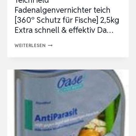
TeichHeld
Fadenalgenvernichter teich
[360° Schutz für Fische] 2,5kg
Extra schnell & effektiv Da…
TEICHHELD
WEITERLESEN
FADENALGENVERNICHTER
TEICH
[360°
SCHUTZ
FÜR
FISCHE]
2,5KG
EXTRA
SCHNELL
&