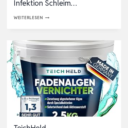
Infektion Schleim…
ESHA
WEITERLESEN
2000
KOMBINATIONSPRÄPARAT
20ML
FÜR
800
LITER
SCHIMMELBILDUNG
BAKTERIELLE
INFEKTION
SCHLEIM…