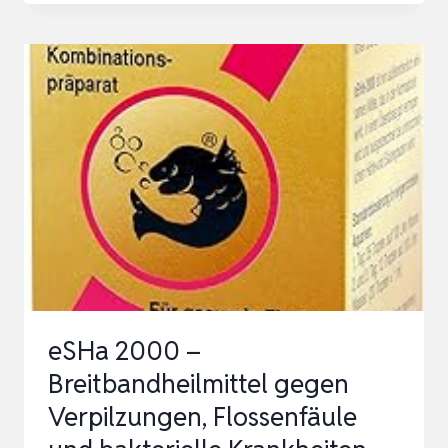
KOMBINATIONSPRÄPARAT
20ML
FÜR
800
LITER
SCHIMMELBILDUNG
BAKTERIELLE
INFEKTION
SCHLEIM…
eSHa 2000 –
Breitbandheilmittel gegen
Verpilzungen, Flossenfäule