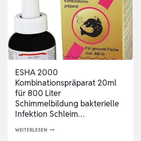
PULVERFORM
MIT
ENZYM-
HEFEZELLEN,
VORBEUGUNG
GEGEN…
ESHA 2000
Kombinationspräparat 20ml
für 800 Liter
Schimmelbildung bakterielle
Infektion Schleim…
ESHA
WEITERLESEN
2000