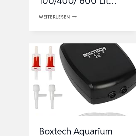
100/400/ 600 Lit…
AQUARIUM
WEITERLESEN
LUFTPUMPE
EXTREM
LEISE,
2W/5W/8W
REGELBARE
SAUERSTOFFPUMPE
AQUARIUM
BIS
100/400/
600
LIT…
Boxtech Aquarium