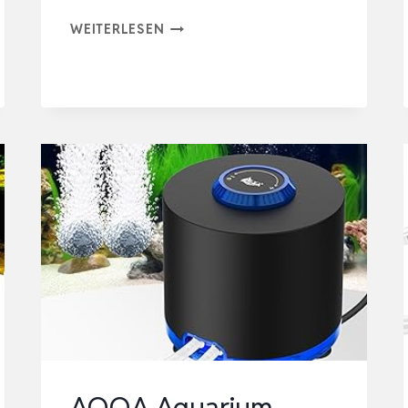
HYGGER
WEITERLESEN
AQUARIUM
LUFTPUMPE,
AQUARIUM
LUFTPUMPE
EXTREM
LEISE
FÜR
AQUARIEN
MIT
2
LUFTAUSLÄSSEN,
11…
AQQA Aquarium