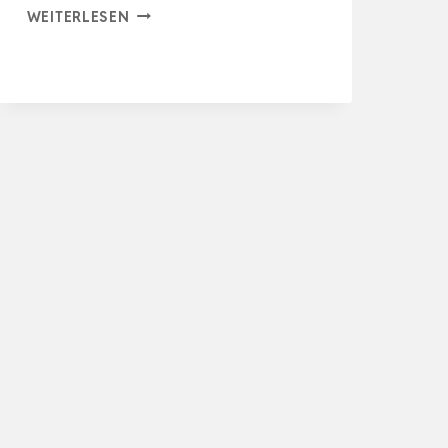
AQQA
WEITERLESEN
AQUARIUM
LUFTPUMPE,
LEISTUNGSSTARKE
SAUERSTOFFPUMPE
ISTUNGSSTARKE
AQUARIUM,
ULTRA-
LEISER
AQUARIUM
SAUERSTO…