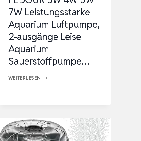
LEISER
7W Leistungsstarke
EINS…
Aquarium Luftpumpe,
2-ausgänge Leise
Aquarium
Sauerstoffpumpe…
FEDOUR
WEITERLESEN
3W
4W
5W
7W
LEISTUNGSSTARKE
AQUARIUM