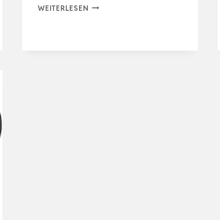
BOXTECH
WEITERLESEN
AQUARIUM
LUFTPUMPE,MINI
SAUERSTOFFPUMPE
MIT
LUFTSTEIN,RÜCKSCHLAGVENTIL,LE
L…