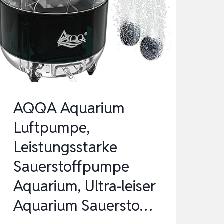
LUFTPUMPE,
2-
AUSGÄNGE
LEISE
AQUARIUM
SAUERSTOFFPUMPE…
AQQA Aquarium
Luftpumpe,
Leistungsstarke
Sauerstoffpumpe
Aquarium, Ultra-leiser
Aquarium Sauersto…