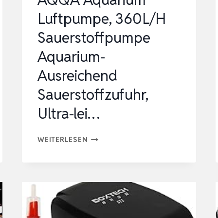
Luftpumpe, 360L/H
Sauerstoffpumpe
Aquarium-
Ausreichend
Sauerstoffzufuhr,
Ultra-lei…
AQQA
WEITERLESEN
AQUARIUM
LUFTPUMPE,
360L/H
SAUERSTOFFPUMPE
AQUARIUM-