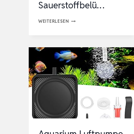
Sauerstoffbelü…
PAWFLY
WEITERLESEN
NANO
SILENT
AQUARIUM-
LUFTPUMPE,
MINI-
BUBBLER
MIT
ZUBEHÖR,
1,3
W
TRAGBARER
SAUERSTOFFBELÜ…
Aquarium Luftpumpe,