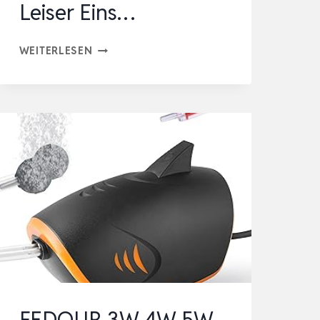
Leiser Eins…
FEDOUR
WEITERLESEN
2W
2,5W
NANO
WHISPER
AQUARIUM
LUFTPUMPE,
1
AUSGÄNGE-
168LPH
2
AUSGÄNGE-
264LPH
FEDOUR 3W 4W 5W