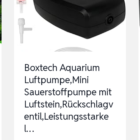
AUSREICHEND
SAUERSTOFFZUFUHR,
ULTRA-
LEI…
Boxtech Aquarium
Luftpumpe,Mini
Sauerstoffpumpe mit
Luftstein,Rückschlagv
entil,Leistungsstarke
l…