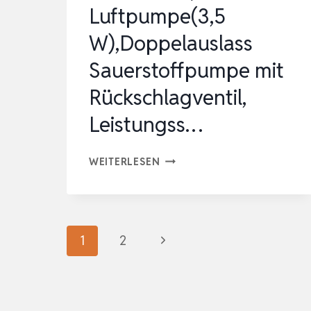
Luftpumpe(3,5
W),Doppelauslass
Sauerstoffpumpe mit
Rückschlagventil,
Leistungss…
BOXTECH
WEITERLESEN
AQUARIUM
LUFTPUMPE(3,5
W),DOPPELAUSLASS
Seitennavigation
Nächste
1
2
SAUERSTOFFPUMPE
MIT
Seite
RÜCKSCHLAGVENTIL,
LEISTUNGSS…