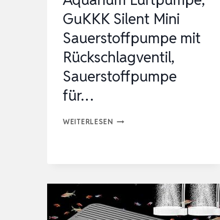
GuKKK Silent Mini
Sauerstoffpumpe mit
Rückschlagventil,
Sauerstoffpumpe
für…
AQUARIUM
WEITERLESEN
LUFTPUMPE,
GUKKK
SILENT
MINI
SAUERSTOFFPUMPE
MIT