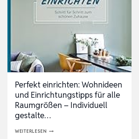
EIGENE
ZUHAUSE
PERFEKT
IN
SZENE
GESETZT.
DAS
ULTIMATIVE
WOHNBUCH….
Perfekt einrichten: Wohnideen
und Einrichtungstipps für alle
Raumgrößen – Individuell
gestalte…
PERFEKT
WEITERLESEN