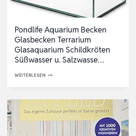
Pondlife Aquarium Becken
Glasbecken Terrarium
Glasaquarium Schildkröten
Süßwasser u. Salzwasse…
PONDLIFE
WEITERLESEN
AQUARIUM
BECKEN
GLASBECKEN
TERRARIUM
GLASAQUARIUM
SCHILDKRÖTEN