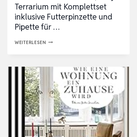
Terrarium mit Komplettset
ERRARIUM
inklusive Futterpinzette und
Pipette für …
TERRARIUM
WEITERLESEN
12X12X20
CM,
ACRYL
TERRARIUM
MIT
KOMPLETTSET
INKLUSIVE
FUTTERPINZETTE
UND
PIPETTE