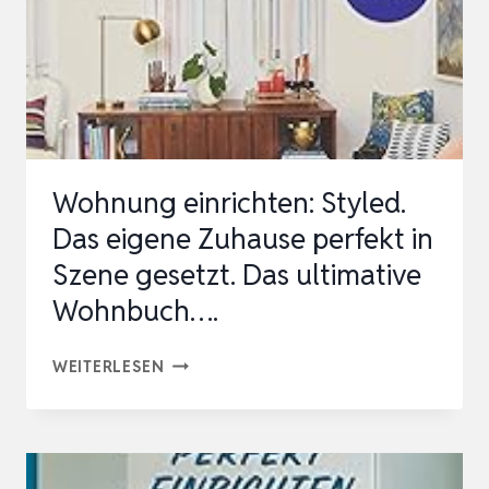
SÜSSWASSER U
. S
ALZWASSE…
Wohnung einrichten: Styled.
Das eigene Zuhause perfekt in
Szene gesetzt. Das ultimative
Wohnbuch….
WOHNUNG
WEITERLESEN
EINRICHTEN:
STYLED.
DAS