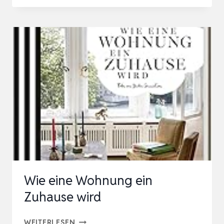
EINRICHTEN:
WOHNIDEEN
UND
EINRICHTUNGSTIPPS
FÜR
ALLE
RAUMGRÖSSEN –
I
NDIVIDUELL G
ESTALTE…
Wie eine Wohnung ein
Zuhause wird
WIE
WEITERLESEN