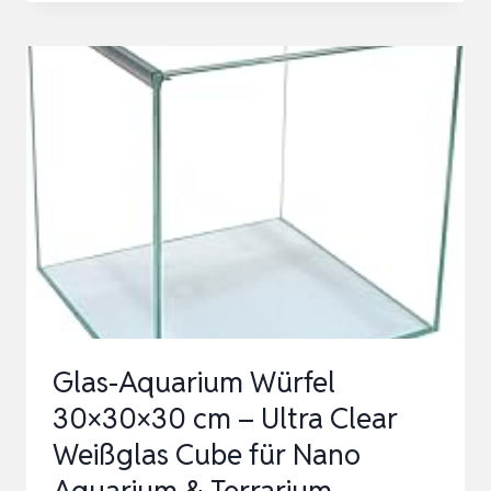
WOHNIDEEN
UND
EINRICHTUNGSTIPPS
FÜR
ALLE
RAUMGRÖSSEN –
I
NDIVIDUELL G
ESTALTE…
Glas-Aquarium Würfel
30×30×30 cm – Ultra Clear
Weißglas Cube für Nano