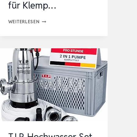
für Klemp…
BTAS
WEITERLESEN
WASSERHAHN
SILIKONFETT,
LEBENSMITTELQUALITATIVES
O-
RING-
FETT,
GUMMI
SCHMIERMITTEL
FÜR
KLEMP…
T.I.P. Hochwasser-Set