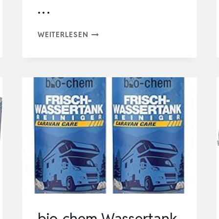
…
BELLAQUA
WEITERLESEN
KLARMACHER
0,5
L
–
VERHINDERT
TRÜBES
WASSER,
FLÜSSIGES
KONZENTRAT
MIT
KLARMACH-
EFFEKT,
bio-chem Wassertank