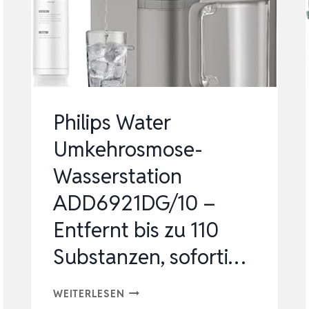
ML
–
FRISCHWASSERTANK
REINIGER
FÜR
WOHNWAGEN
Philips Water
&
Umkehrosmose-
…
Wasserstation
ADD6921DG/10 –
Entfernt bis zu 110
Substanzen, soforti…
PHILIPS
WEITERLESEN