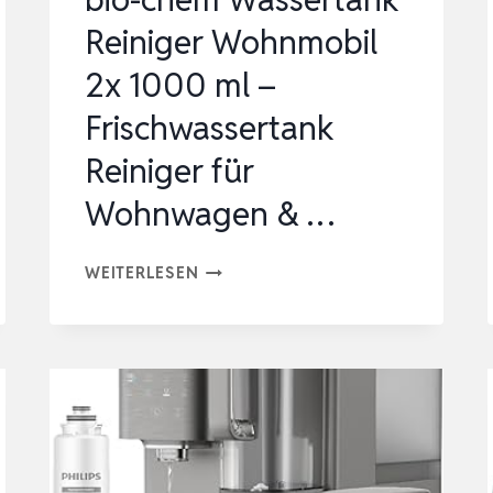
…
Reiniger Wohnmobil
2x 1000 ml –
Frischwassertank
Reiniger für
Wohnwagen & …
BIO-
WEITERLESEN
CHEM
WASSERTANK
REINIGER
WOHNMOBIL
2X
1000