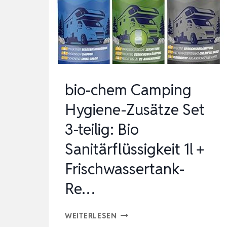
EDELSTAHL
MIT
SCHWIMMSCHALTER
I
20000
bio-chem Camping
L/H
Hygiene-Zusätze Set
FÖRDERL…
3-teilig: Bio
Sanitärflüssigkeit 1l +
Frischwassertank-
Re…
BIO-
WEITERLESEN