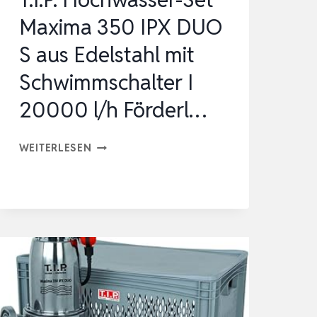
Maxima 350 IPX DUO
S aus Edelstahl mit
Schwimmschalter I
20000 l/h Förderl…
T.I.P.
WEITERLESEN
HOCHWASSER-
SET
MAXIMA
350
IPX
DUO
S
AUS