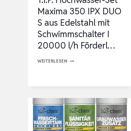
RE…
Maxima 350 IPX DUO
S aus Edelstahl mit
Schwimmschalter I
20000 l/h Förderl…
T.I.P.
WEITERLESEN
HOCHWASSER-
SET
MAXIMA
350
IPX
DUO
S
AUS