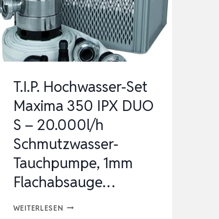
EDELSTAHL
MIT
SCHWIMMSCHALTER
I
20000
T.I.P. Hochwasser-Set
L/H
Maxima 350 IPX DUO
FÖRDERL…
S – 20.000l/h
Schmutzwasser-
Tauchpumpe, 1mm
Flachabsauge…
T.I.P.
WEITERLESEN