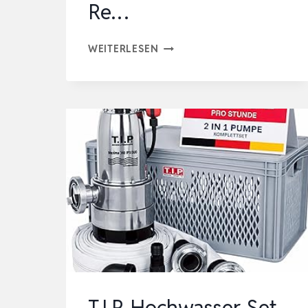
Re…
BIO-
WEITERLESEN
CHEM
CAMPING
HYGIENE-
ZUSÄTZE
SET
3-
TEILIG:
BIO
SANITÄRFLÜSSIGKEIT
1L
+
FRISCHWASSERTANK-
T.I.P. Hochwasser-Set