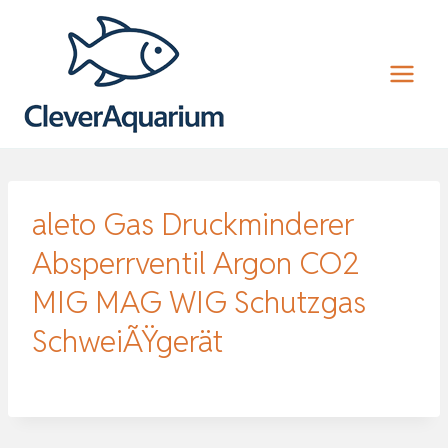
Zum
Inhalt
springen
aleto Gas Druckminderer
Absperrventil Argon CO2
MIG MAG WIG Schutzgas
SchweiÃŸgerät