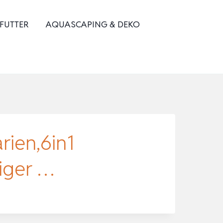
 FUTTER
AQUASCAPING & DEKO
ien,6in1
iger …