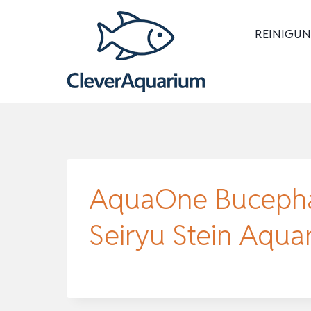
Zum
Inhalt
REINIGUN
springen
AquaOne Bucephal
Seiryu Stein Aqu