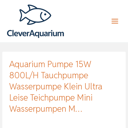
Zum
Inhalt
springen
Aquarium Pumpe 15W
800L/H Tauchpumpe
Wasserpumpe Klein Ultra
Leise Teichpumpe Mini
Wasserpumpen M…