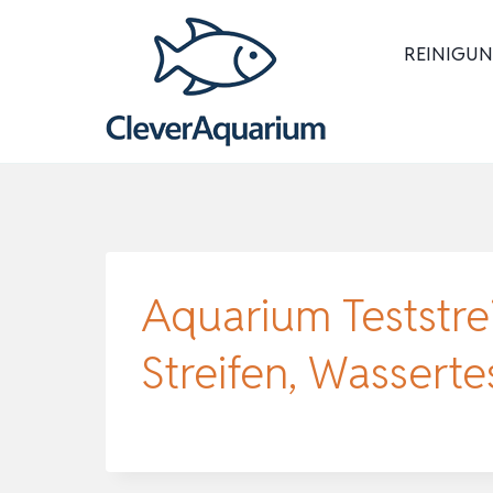
Zum
Inhalt
REINIGUN
springen
Aquarium Teststrei
Streifen, Wassert