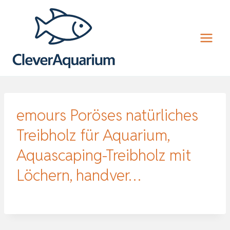
Zum
Inhalt
springen
emours Poröses natürliches
Treibholz für Aquarium,
Aquascaping-Treibholz mit
Löchern, handver…