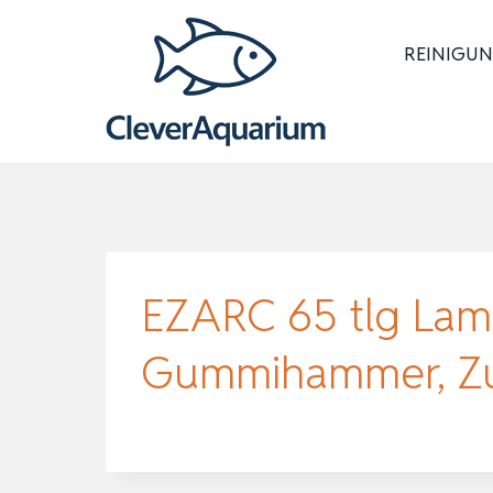
Zum
Inhalt
REINIGUN
springen
EZARC 65 tlg Lami
Gummihammer, Zug