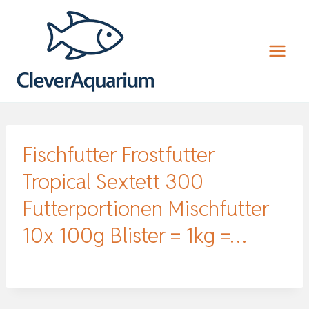
Zum
Inhalt
springen
Fischfutter Frostfutter
Tropical Sextett 300
Futterportionen Mischfutter
10x 100g Blister = 1kg =…