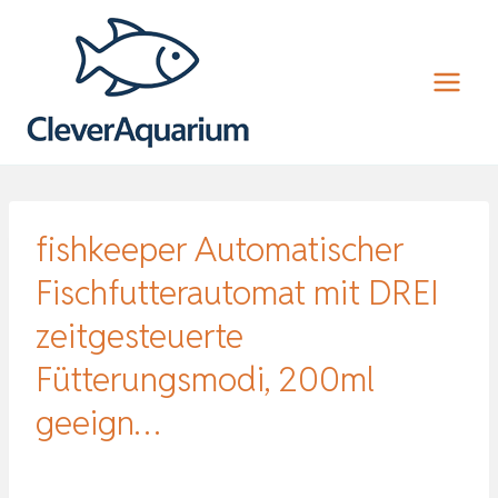
Zum
Inhalt
springen
fishkeeper Automatischer
Fischfutterautomat mit DREI
zeitgesteuerte
Fütterungsmodi, 200ml
geeign…