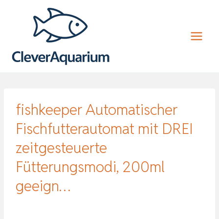
Zum
Inhalt
springen
fishkeeper Automatischer
Fischfutterautomat mit DREI
zeitgesteuerte
Fütterungsmodi, 200ml
geeign…