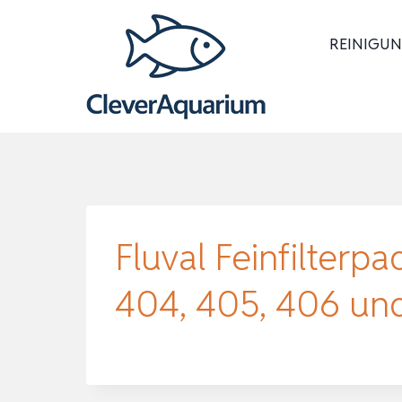
Zum
Inhalt
REINIGUN
springen
Fluval Feinfilterpa
404, 405, 406 und