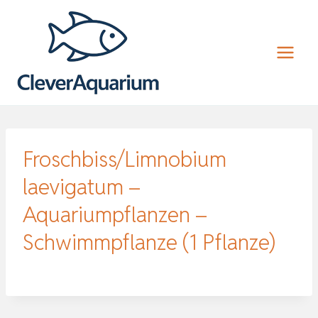
Zum
Inhalt
springen
Froschbiss/Limnobium
laevigatum –
Aquariumpflanzen –
Schwimmpflanze (1 Pflanze)