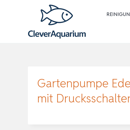
Zum
Inhalt
REINIGUN
springen
Gartenpumpe Edels
mit Drucksschalte