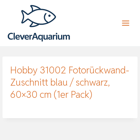
Zum
Inhalt
springen
Hobby 31002 Fotorückwand-
Zuschnitt blau / schwarz,
60×30 cm (1er Pack)