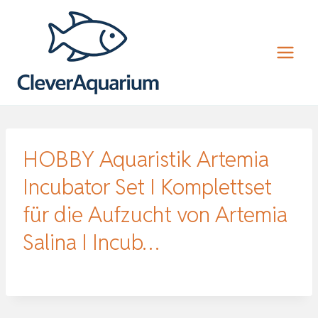
Zum
Inhalt
springen
HOBBY Aquaristik Artemia
Incubator Set I Komplettset
für die Aufzucht von Artemia
Salina I Incub…