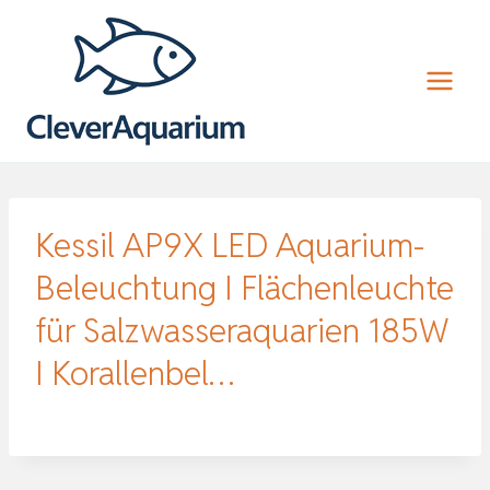
Zum
Inhalt
springen
Kessil AP9X LED Aquarium-
Beleuchtung I Flächenleuchte
für Salzwasseraquarien 185W
I Korallenbel…