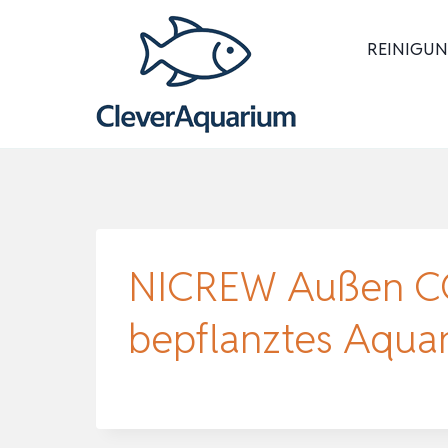
Zum
Inhalt
REINIGUN
springen
NICREW Außen CO2
bepflanztes Aqu