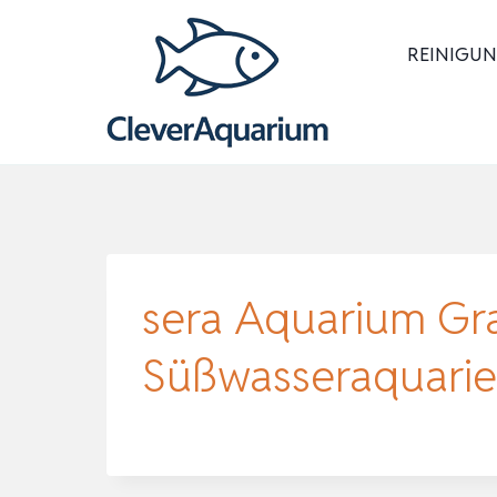
Zum
Inhalt
REINIGUN
springen
sera Aquarium Gra
Süßwasseraquarien