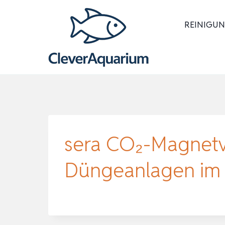
Zum
Inhalt
REINIGUN
springen
sera CO₂-Magnetve
Düngeanlagen im 