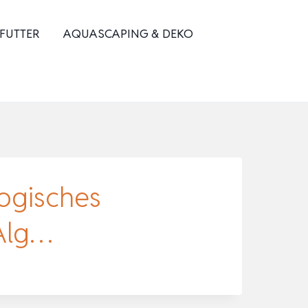
 FUTTER
AQUASCAPING & DEKO
logisches
 Alg…