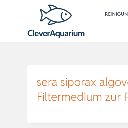
Zum
Inhalt
REINIGUN
springen
sera siporax algov
Filtermedium zur