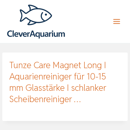
Zum
Inhalt
springen
Tunze Care Magnet Long I
Aquarienreiniger für 10-15
mm Glasstärke I schlanker
Scheibenreiniger …