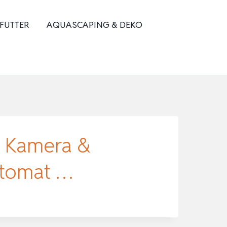
 FUTTER
AQUASCAPING & DEKO
D Kamera &
utomat …