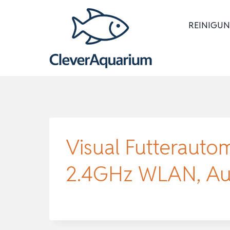
Zum
Inhalt
REINIGUN
springen
Visual Futteraut
2.4GHz WLAN, Aut