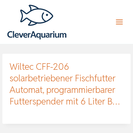
Zum
Inhalt
springen
Wiltec CFF-206
solarbetriebener Fischfutter
Automat, programmierbarer
Futterspender mit 6 Liter B…