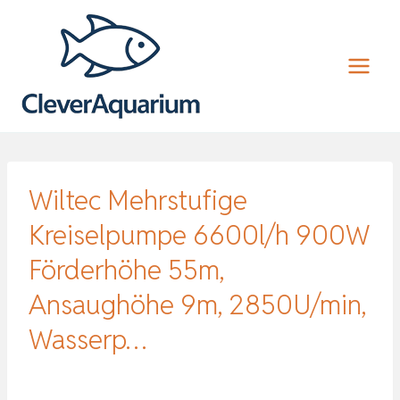
Zum
Inhalt
springen
Wiltec Mehrstufige
Kreiselpumpe 6600l/h 900W
Förderhöhe 55m,
Ansaughöhe 9m, 2850U/min,
Wasserp…